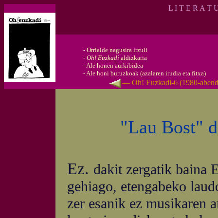
L I T E R A T 
-
Orrialde nagusira itzuli
-
Oh! Euzkadi
aldizkaria
-
Ale honen aurkibidea
-
Ale honi buruzkoak (azalaren irudia eta fitxa)
— Oh! Euzkadi-6 (1980-aben
"Lau Bost" d
Ez.
dakit zergatik baina E
gehiago, etengabeko laudor
zer esanik ez musikaren ar