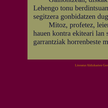
Lehengo tonu berdintsuan
segitzera gonbidatzen dug
Mitoz, profetez, leienda
hauen kontra ekiteari lan 
garrantziak horrenbeste m
Literatur Aldizkarien Go