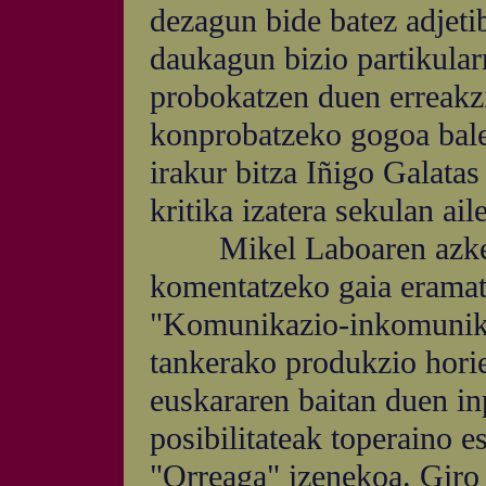
dezagun bide batez adjeti
daukagun bizio partikular
probokatzen duen erreakzi
konprobatzeko gogoa baleu
irakur bitza Iñigo Galatas
kritika izatera sekulan ail
Mikel Laboaren azkenek
komentatzeko gaia eramate
"Komunikazio-inkomunika
tankerako produkzio hori
euskararen baitan duen in
posibilitateak toperaino e
"Orreaga" izenekoa. Giro