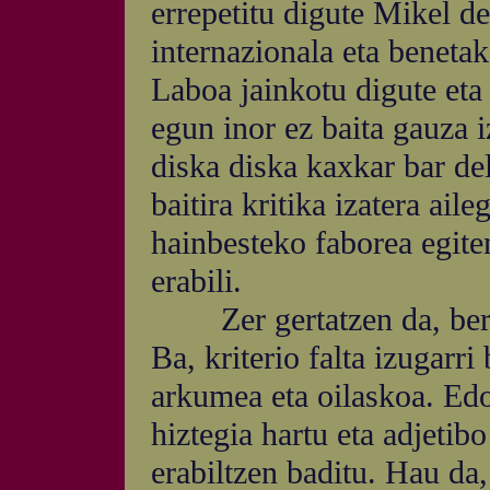
errepetitu digute Mikel de
internazionala eta beneta
Laboa jainkotu digute eta
egun inor ez baita gauza 
diska diska kaxkar bar de
baitira kritika izatera ail
hainbesteko faborea egite
erabili.
Zer gertatzen da, beraz
Ba, kriterio falta izugarri
arkumea eta oilaskoa. Edo
hiztegia hartu eta adjetibo
erabiltzen baditu. Hau da,