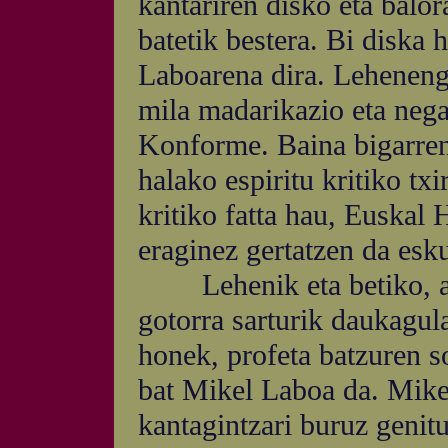
kantariren disko eta balo
batetik bestera. Bi diska
Laboarena dira. Lehenengo
mila madarikazio eta nega
Konforme. Baina bigarren
halako espiritu kritiko tx
kritiko fatta hau, Euskal 
eraginez gertatzen da esku
Lehenik eta betiko, ait
gotorra sarturik daukagula
honek, profeta batzuren s
bat Mikel Laboa da. Mikel
kantagintzari buruz genit