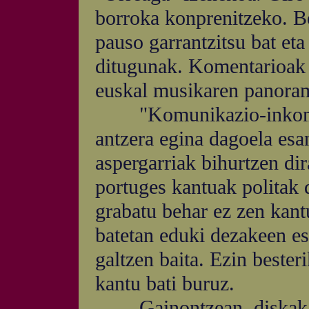
borroka konprenitzeko. B
pauso garrantzitsu bat et
ditugunak. Komentarioak 
euskal musikaren panora
"Komunikazio-inkomun
antzera egina dagoela es
aspergarriak bihurtzen di
portuges kantuak politak 
grabatu behar ez zen kant
batetan eduki dezakeen es
galtzen baita. Ezin bester
kantu bati buruz.
Gainontzean, diskak ez 