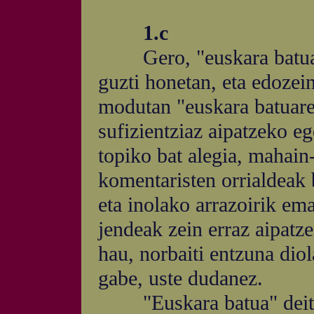
1.c
Gero, "euskara batua" 
guzti honetan, eta edozei
modutan "euskara batuaren
sufizientziaz aipatzeko eg
topiko bat alegia, mahain-
komentaristen orrialdeak 
eta inolako arrazoirik em
jendeak zein erraz aipatz
hau, norbaiti entzuna diol
gabe, uste dudanez.
"Euskara batua" deitu 