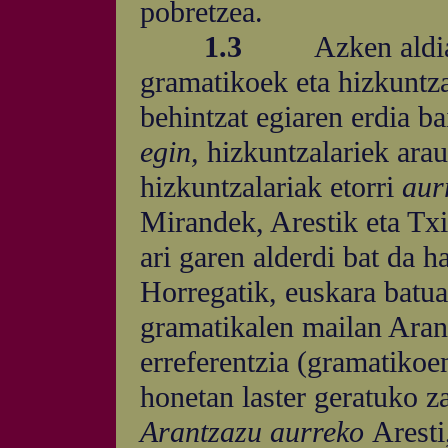
pobretzea.
1.3
Azken aldi
gramatikoek eta hizkuntza
behintzat egiaren erdia b
egin,
hizkuntzalariek ara
hizkuntzalariak etorri
aur
Mirandek, Arestik eta Txi
ari garen alderdi bat da 
Horregatik, euskara batua
gramatikalen mailan Aran
erreferentzia (gramatikoen
honetan laster geratuko za
Arantzazu aurreko
Aresti