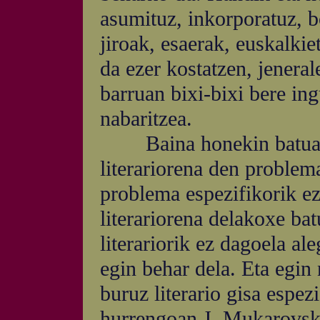
asumituz, inkorporatuz, b
jiroak, esaerak, euskalkie
da ezer kostatzen, jeneral
barruan bixi-bixi bere i
nabaritzea.
Baina honekin batuaren
literariorena den problem
problema espezifikorik ez
literariorena delakoxe ba
literariorik ez dagoela al
egin behar dela. Eta egin 
buruz literario gisa espezi
hurrengoan J. Mukarovsky