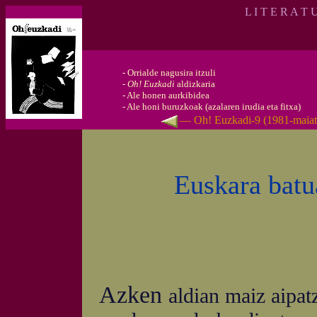
L I T E R A T 
-
Orrialde nagusira itzuli
-
Oh! Euzkadi
aldizkaria
-
Ale honen aurkibidea
-
Ale honi buruzkoak (azalaren irudia eta fitxa)
— Oh! Euzkadi-9 (1981-maia
Euskara batua
Azken
aldian maiz aipat