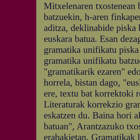
Mitxelenaren txostenean b
batzuekin, h-aren finkapen
aditza, deklinabide piska 
euskara batua. Esan dezag
gramatika unifikatu piska 
gramatika unifikatu batzue
"gramatikarik ezaren" edo
horrela, bistan dago, "eu
ere, textu bat korrektoki r
Literaturak korrekzio gra
eskatzen du. Baina hori al
batuan", Arantzazuko txo
erabakietan. Gramatikak l