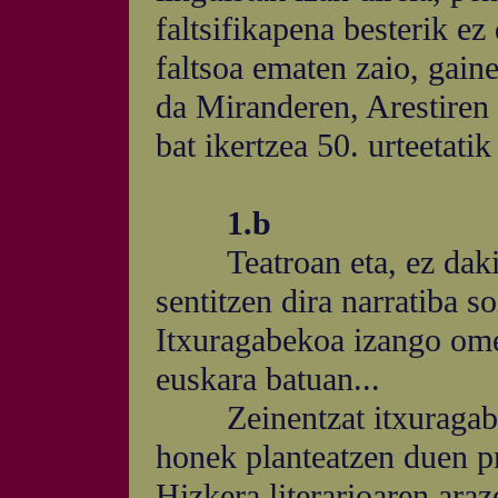
faltsifikapena besterik ez
faltsoa ematen zaio, gaine
da Miranderen, Arestiren 
bat ikertzea 50. urteetatik
1.b
Teatroan eta, ez dakit
sentitzen dira narratiba s
Itxuragabekoa izango omen
euskara batuan...
Zeinentzat itxuragabeko
honek planteatzen duen p
Hizkera literarioaren araz