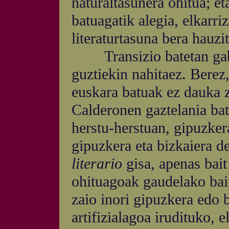
naturaltasunera ohitua; et
batuagatik alegia, elkarri
literaturtasuna bera hauzi
Transizio batetan gabilt
guztiekin nahitaez. Berez,
euskara batuak ez dauka z
Calderonen gaztelania bat
herstu-herstuan, gipuzker
gipuzkera eta bizkaiera de
literario
gisa, apenas bait
ohituagoak gaudelako bain
zaio inori gipuzkera edo b
artifizialagoa irudituko, e