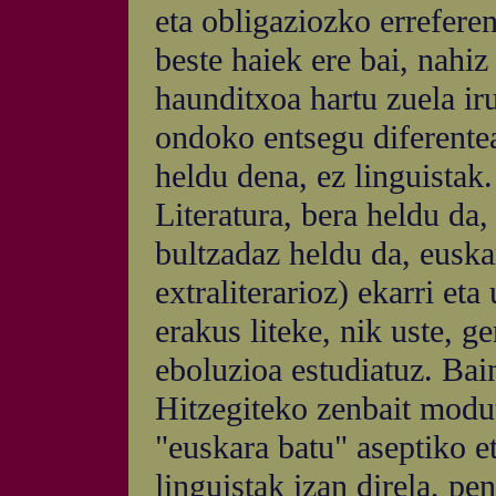
eta obligaziozko erreferen
beste haiek ere bai, nahiz
haunditxoa hartu zuela iru
ondoko entsegu diferentea
heldu dena, ez linguistak.
Literatura, bera heldu da,
bultzadaz heldu da, euskar
extraliterarioz) ekarri et
erakus liteke, nik uste, g
eboluzioa estudiatuz. Bai
Hitzegiteko zenbait modut
"euskara batu" aseptiko et
linguistak izan direla, pe