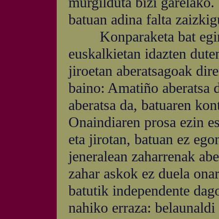
murgilduta bizi garelako.
batuan adina falta zaizki
Konparaketa bat eginda 
euskalkietan idazten dut
jiroetan aberatsagoak dir
baino: Amatiño aberatsa 
aberatsa da, batuaren kon
Onaindiaren prosa ezin e
eta jirotan, batuan ez ego
jeneralean zaharrenak abe
zahar askok ez duela onar
batutik independente dago 
nahiko erraza: belaunaldi