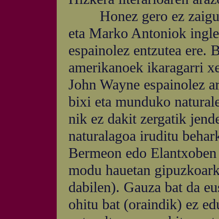
Honez gero ez zaigu bat
eta Marko Antoniok ingles
espainolez entzutea ere. 
amerikanoek ikaragarri xel
John Wayne espainolez ari
bixi eta munduko naturale
nik ez dakit zergatik jen
naturalagoa iruditu behar
Bermeon edo Elantxoben e
modu hauetan gipuzkoarke
dabilen). Gauza bat da eu
ohitu bat (oraindik) ez ed