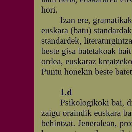
hori.
Izan ere, gramatikak, e
euskara (batu) standardak
standardek, literaturgintz
beste gisa batetakoak bai
ordea, euskaraz kreatzeko
Puntu honekin beste batet
1.d
Psikologikoki bai, dife
zaigu oraindik euskara b
behintzat. Jeneralean, pro