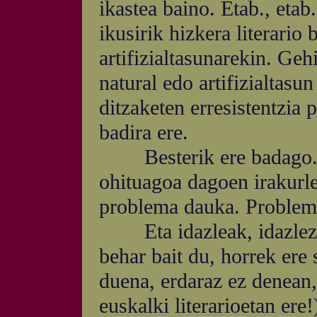
ikastea baino. Etab., etab
ikusirik hizkera literario
artifizialtasunarekin. Ge
natural edo artifizialtasu
ditzaketen erresistentzia 
badira ere.
Besterik ere badago. Li
ohituagoa dagoen irakurler
problema dauka. Problema
Eta idazleak, idazlez g
behar bait du, horrek ere
duena, erdaraz ez denean,
euskalki literarioetan er