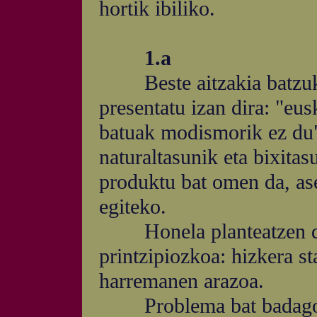
hortik ibiliko.
1.a
Beste aitzakia batzuk p
presentatu izan dira: "eus
batuak modismorik ez du",
naturaltasunik eta bixitas
produktu bat omen da, ase
egiteko.
Honela planteatzen den
printzipiozkoa: hizkera st
harremanen arazoa.
Problema bat badagoela