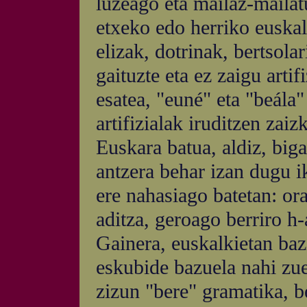
luzeago eta mailaz-mailat
etxeko edo herriko euskalk
elizak, dotrinak, bertsolari
gaituzte eta ez zaigu arti
esatea, "euné" eta "beála
artifizialak iruditzen zaiz
Euskara batua, aldiz, big
antzera behar izan dugu i
ere nahasiago batetan: ora
aditza, geroago berriro h
Gainera, euskalkietan ba
eskubide bazuela nahi zue
zizun "bere" gramatika, be