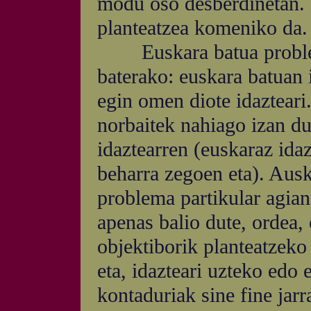
modu oso desberdinetan. 
planteatzea komeniko da.
Euskara batua problema 
baterako: euskara batuan 
egin omen diote idazteari
norbaitek nahiago izan du 
idaztearren (euskaraz ida
beharra zegoen eta). Ausk
problema partikular agian
apenas balio dute, ordea,
objektiborik planteatzeko
eta, idazteari uzteko edo 
kontaduriak sine fine jarr