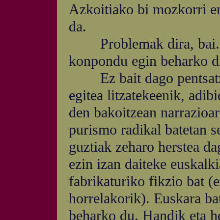
Azkoitiako bi mozkorri e
da.
Problemak dira, bai. Eu
konpondu egin beharko d
Ez bait dago pentsatzer
egitea litzatekeenik, adib
den bakoitzean narrazioar
purismo radikal batetan se
guztiak zeharo herstea d
ezin izan daiteke euskalki
fabrikaturiko fikzio bat (
horrelakorik). Euskara bat
beharko du. Handik eta he