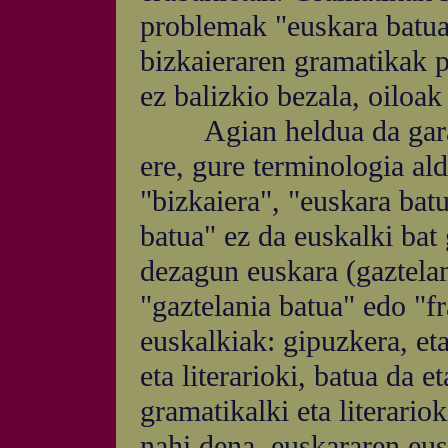
problemak "euskara batua
bizkaieraren gramatikak 
ez balizkio bezala, oiloak 
Agian heldua da garaia,
ere, gure terminologia al
"bizkaiera", "euskara bat
batua" ez da euskalki bat
dezagun euskara (gaztelan
"gaztelania batua" edo "f
euskalkiak: gipuzkera, et
eta literarioki, batua da e
gramatikalki eta literario
nahi dena, euskararen eus