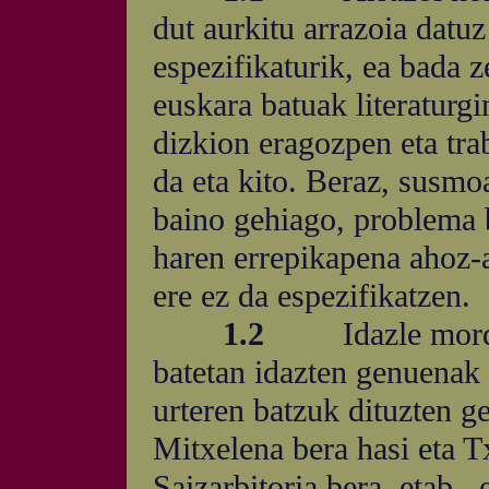
dut aurkitu arrazoia datuz
espezifikaturik, ea bada 
euskara batuak literaturgin
dizkion eragozpen eta tra
da eta kito. Beraz, susmo
baino gehiago, problema b
haren errepikapena ahoz-
ere ez da espezifikatzen.
1.2
Idazle mor
batetan idazten genuenak 
urteren batzuk dituzten g
Mitxelena bera hasi eta T
Saizarbitoria bera, etab., 