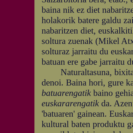
baina nik ez diet nabaritz
holakorik batere galdu zai
nabaritzen diet, euskalkit
soltura zuenak (Mikel Atx
solturaz jarraitu du eusk
batuan ere gabe jarraitu d
Naturaltasuna, bixitasu
denoi. Baina hori, gure k
batuarengatik
baino gehia
euskararengatik
da. Azent
'batuaren' gainean. Euska
kultural baten produktu g