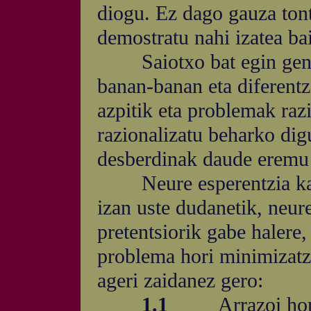
diogu. Ez dago gauza ton
demostratu nahi izatea ba
Saiotxo bat egin geneza
banan-banan eta diferentzi
azpitik eta problemak raz
razionalizatu beharko dig
desberdinak daude eremu
Neure esperentzia kask
izan uste dudanetik, neure
pretentsiorik gabe halere,
problema hori minimizatze
ageri zaidanez gero:
1.1
Arrazoi hor