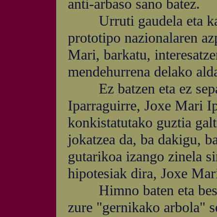
anti-arbaso sano batez.
Urruti gaudela eta kale
prototipo nazionalaren az
Mari, barkatu, interesatz
mendehurrena delako aldat
Ez batzen eta ez separ
Iparraguirre, Joxe Mari I
konkistatutako guztia galt
jokatzea da, ba dakigu, ba
gutarikoa izango zinela si
hipotesiak dira, Joxe Mari
Himno baten eta bestea
zure "gernikako arbola" s