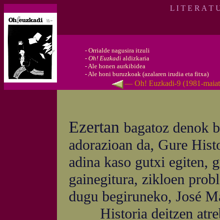
L I T E R A T 
-
Orrialde nagusira itzuli
-
Oh! Euzkadi
aldizkaria
-
Ale honen aurkibidea
-
Ale honi buruzkoak (azalaren irudia eta fitxa)
— Oh! Euzkadi-9 (1981-maia
Ezertan
bagatoz denok ba
adorazioan da, Gure Histo
adina kaso gutxi egiten, gu
gainegitura, zikloen prob
dugu begiruneko, José Ma
Historia deitzen atrebit