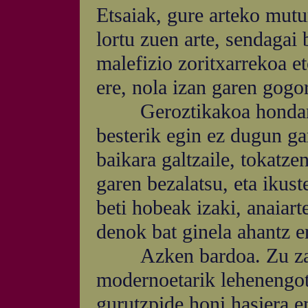
Etsaiak, gure arteko mutur
lortu zuen arte, sendagai
malefizio zoritxarrekoa et
ere, nola izan garen gogo
Geroztikakoa hondamen
besterik egin ez dugun ga
baikara galtzaile, tokatz
garen bezalatsu, eta ikust
beti hobeak izaki, anaiart
denok bat ginela ahantz e
Azken bardoa. Zu zara,
modernoetarik lehenengot
gurutzpide honi hasiera e