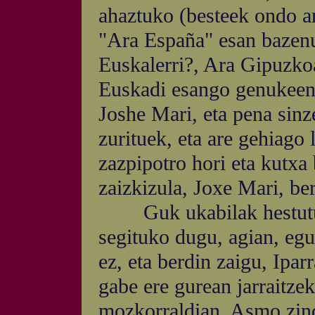
ahaztuko (besteek ondo ar
"Ara España" esan bazenu
Euskalerri?, Ara Gipuzkoa
Euskadi esango genukeen 
Joshe Mari, eta pena sinz
zurituek, eta are gehiago
zazpipotro hori eta kutxa 
zaizkizula, Joxe Mari, ber
Guk ukabilak hestututa
segituko dugu, agian, eg
ez, eta berdin zaigu, Ipar
gabe ere gurean jarraitze
mozkorraldian. Asmo zin