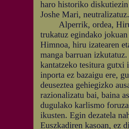
haro historiko diskutiezi
Joshe Mari, neutralizatuz
Alperrik, ordea, Hiru h
trukatuz egindako jokuan
Himnoa, hiru izatearen et
manga barruan izkutatuz. 
kantatzeko tesitura gutxi
inporta ez bazaigu ere, gu
deuseztea gehiegizko ausa
razionalizatu bai, baina a
dugulako karlismo foruza
ikusten. Egin dezatela na
Euszkadiren kasoan, ez di