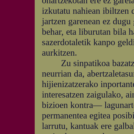
onartzekotan ere ez garel
izkutatu nahiean ibiltzen 
jartzen garenean ez dugu g
behar, eta liburutan bila 
sazerdotaletik kanpo geldi
aurkitzen.
Zu sinpatikoa bazatzaiz
neurrian da, abertzaletas
hijienizatzerako inportant
interesatzen zaigulako, 
bizioen kontra— lagunarte
permanentea egitea posibil
larrutu, kantuak ere galb