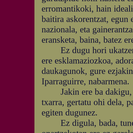
erromantikoki, hain ideali
baitira askorentzat, egun 
nazionala, eta gainerantz
eransketa, baina, batez ere
Ez dugu hori ukatzen, n
ere esklamaziozkoa, adora
daukagunok, gure ezjakint
Iparraguirre, nabarmena.
Jakin ere ba dakigu, or
txarra, gertatu ohi dela, 
egiten dugunez.
Ez digula, bada, tunela