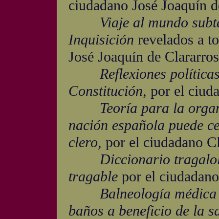
ciudadano José Joaquín d
Viaje al mundo subte
Inquisición
revelados a t
José Joaquín de Clararros
Reflexiones política
Constitución,
por el ciud
Teoría para la orga
nación española puede ce
clero,
por el ciudadano Cl
Diccionario tragalol
tragable
por el ciudadano
Balneología médica t
baños a beneficio de la s