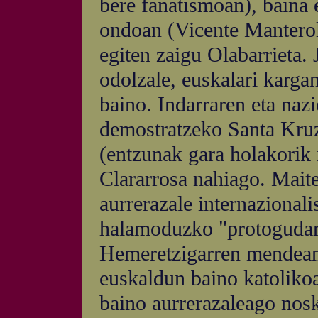
bere fanatismoan), baina 
ondoan (Vicente Manterol
egiten zaigu Olabarrieta. 
odolzale, euskalari kargan
baino. Indarraren eta naz
demostratzeko Santa Kruz
(entzunak gara holakorik 
Clararrosa nahiago. Mait
aurrerazale internazionalis
halamoduzko "protogudari
Hemeretzigarren mendean 
euskaldun baino katoliko
baino aurrerazaleago nosk