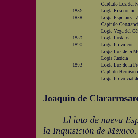
Capítulo Luz del N
1886
Logia Resolución
1888
Logia Esperanza V
Capítulo Constanc
Logia Vega del Cé
1889
Logia Euskaria
1890
Logia Providencia
Logia Luz de la M
Logia Justicia
1893
Logia Luz de la Fr
Capítulo Heroísmo
Logia Provincial d
Joaquín de Clararrosar
El luto de nueva Es
la Inquisición de México