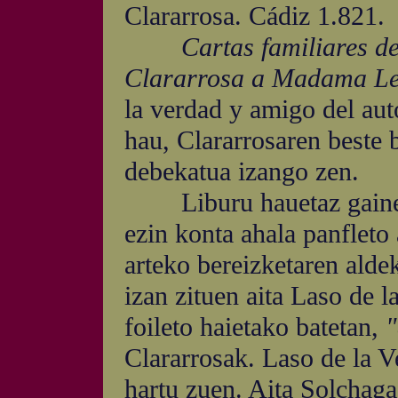
Clararrosa. Cádiz 1.821.
Cartas familiares d
Clararrosa a Madama L
la verdad y amigo del aut
hau, Clararrosaren beste
debekatua izango zen.
Liburu hauetaz gainera
ezin konta ahala panfleto 
arteko bereizketaren alde
izan zituen aita Laso de 
foileto haietako batetan,
"
Clararrosak. Laso de la Ve
hartu zuen. Aita Solchaga