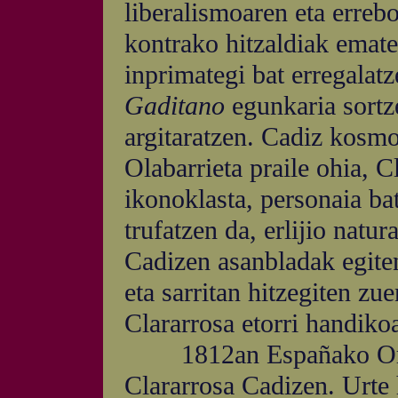
liberalismoaren eta errebo
kontrako hitzaldiak ematen
inprimategi bat erregalat
Gaditano
egunkaria sortz
argitaratzen. Cadiz kosmo
Olabarrieta praile ohia, C
ikonoklasta, personaia ba
trufatzen da, erlijio natu
Cadizen asanbladak egiten
eta sarritan hitzegiten z
Clararrosa etorri handiko
1812an Españako Orient
Clararrosa Cadizen. Urte 