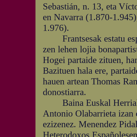
Sebastián, n. 13, eta Ví
en Navarra (1.870-1.945)
1.976).
Frantsesak estatu españ
zen lehen lojia bonaparti
Hogei partaide zituen, ham
Bazituen hala ere, partaid
hauen artean Thomas Rame
donostiarra.
Baina Euskal Herriak 
Antonio Olabarrieta izan 
ezizenez. Menendez Pidal
Heterodoxos Españolesen, 