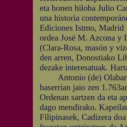
eta honen hiloba Julio Ca
una historia contemporáne
Ediciones Istmo, Madrid 
ordea José M. Azcona y D
(Clara-Rosa, masón y viz
den arren, Donostiako Li
dezake interesatuak. Hart
Antonio (de) Olabarn
baserrian jaio zen 1.763a
Ordenan sartzen da eta ap
dago mendirako. Kapeila
Filipinasek, Cadizera doa