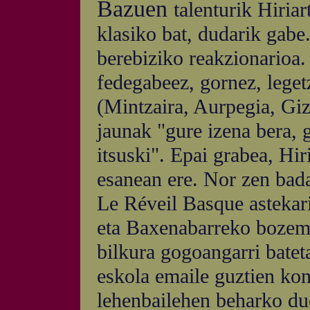
Bazuen
talenturik Hiriar
klasiko bat, dudarik gabe.
berebiziko reakzionarioa.
fedegabeez, gornez, leget
(Mintzaira, Aurpegia, Giz
jaunak "gure izena bera, 
itsuski". Epai grabea, Hi
esanean ere. Nor zen bad
Le Réveil Basque astekari
eta Baxenabarreko bozema
bilkura gogoangarri batet
eskola emaile guztien kon
lehenbailehen beharko du