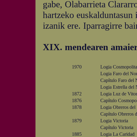
gabe, Olabarrieta Clararro
hartzeko euskalduntasun 
izanik ere. Iparragirre b
XIX. mendearen amaiera
1970
Logia Cosmopolita
Logia Faro del Nor
Capítulo Faro del 
Logia Estrella del 
1872
Logia Luz de Vitor
1876
Capítulo Cosmopol
1878
Logia Obreros del
Capítulo Obreros d
1879
Logia Victoria
Capítulo Victoria
1885
Logia La Caridad