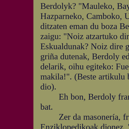
Berdolyk? "Mauleko, Bay
Hazparneko, Camboko, Uzt
ditzaten eman du boza Ber
zaigu: "Noiz atzartuko di
Eskualdunak? Noiz dire g
griña dutenak, Berdoly e
delarik, oihu egiteko: F
makila!". (Beste artikulu 
dio).
Eh bon, Berdoly frama
bat.
Zer da masonería, fran
Enziklopedikoak dionez, 