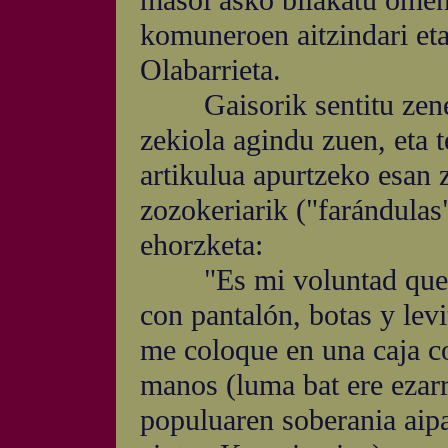
masoi asko bilakatu omen
komuneroen aitzindari eta
Olabarrieta.
Gaisorik sentitu zenean 
zekiola agindu zuen, eta 
artikulua apurtzeko esan 
zozokeriarik ("farándulas
ehorzketa:
"Es mi voluntad que, en
con pantalón, botas y levi
me coloque en una caja co
manos (luma bat ere ezarr
populuaren soberania aip