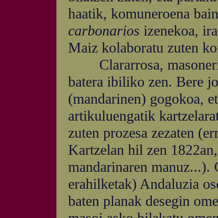
haatik, komuneroena bain
carbonarios
izenekoa, ira
Maiz kolaboratu zuten k
Clararrosa, masoneriaz
batera ibiliko zen. Bere 
(mandarinen) gogokoa, et
artikuluengatik kartzelara
zuten prozesa zezaten (er
Kartzelan hil zen 1822an,
mandarinaren manuz...). C
erahilketak) Andaluzia os
baten planak desegin omen