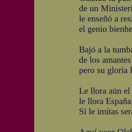
de un Ministerio dé
le enseñó a resistir
el genio bienhechor
Bajó a la tumba odi
de los amantes del 
pero su gloria le h
Le llora aún el lib
le llora España, ¡ah!
Si le imitas serás 