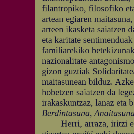
filantropiko, filosofiko e
artean egiaren maitasuna, 
arteen ikasketa saiatzen d
eta karitate sentimenduak d
familiarekiko betekizunak;
nazionalitate antagonismoa
gizon guztiak Solidaritate
maitasunean bilduz. Azken
hobetzen saiatzen da legez
irakaskuntzaz, lanaz eta b
Berdintasuna, Anaitasun
Herri, arraza, iritzi et