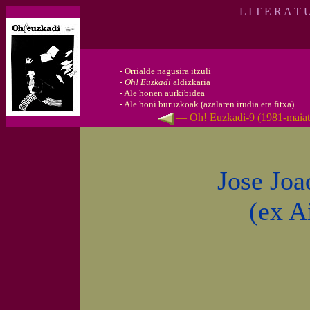
L I T E R A T 
-
Orrialde nagusira itzuli
-
Oh! Euzkadi
aldizkaria
-
Ale honen aurkibidea
-
Ale honi buruzkoak (azalaren irudia eta fitxa)
— Oh! Euzkadi-9 (1981-maia
Jose Joa
(ex A