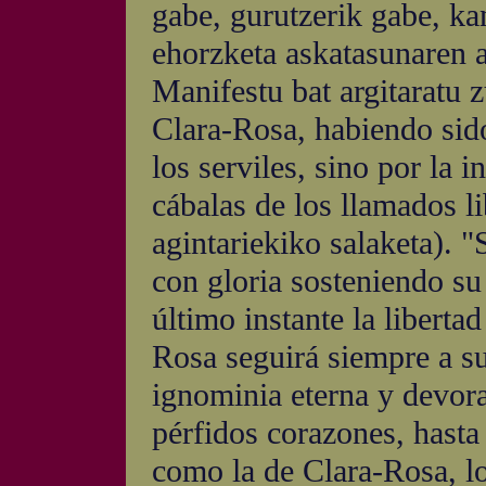
gabe, gurutzerik gabe, ka
ehorzketa askatasunaren a
Manifestu bat argitaratu 
Clara-Rosa, habiendo sido
los serviles, sino por la i
cábalas de los llamados l
agintariekiko salaketa).
con gloria sosteniendo su 
último instante la libert
Rosa seguirá siempre a s
ignominia eterna y devor
pérfidos corazones, hast
como la de Clara-Rosa, lo