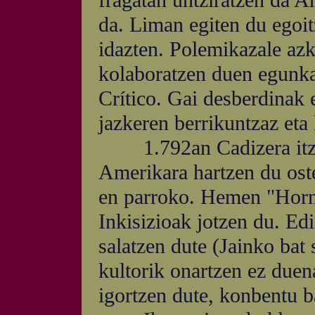
fragatan untziratzen da A
da. Liman egiten du egoit
idazten. Polemikazale azka
kolaboratzen duen egunka
Crítico. Gai desberdinak e
jazkeren berrikuntzaz eta
1.792an Cadizera itzult
Amerikara hartzen du ost
en parroko. Hemen "Horno
Inkisizioak jotzen du. Edi
salatzen dute (Jainko bat 
kultorik onartzen ez duena
igortzen dute, konbentu ba