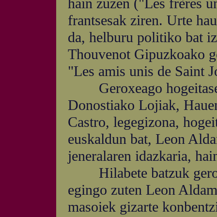
hain zuzen ("Les frères u
frantsesak ziren. Urte ha
da, helburu politiko bat 
Thouvenot Gipuzkoako go
"Les amis unis de Saint J
Geroxeago hogeitasei p
Donostiako Lojiak, Hauen
Castro, legegizona, hogei
euskaldun bat, Leon Alda
jeneralaren idazkaria, hai
Hilabete batzuk geroago
egingo zuten Leon Aldama
masoiek gizarte konbentz