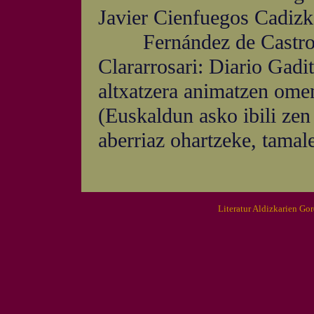
Javier Cienfuegos Cadizk
Fernández de Castrok a
Clararrosari: Diario Gadi
altxatzera animatzen ome
(Euskaldun asko ibili zen
aberriaz ohartzeke, tamale
Literatur Aldizkarien Go