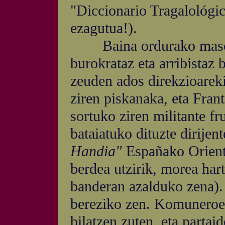
"Diccionario Tragalológic
ezagutua!).
Baina ordurako masoiek
burokrataz eta arribistaz
zeuden ados direkzioarek
ziren piskanaka, eta Fran
sortuko ziren militante fru
bataiatuko dituzte dirijen
Handia"
Españako Orient
berdea utzirik, morea har
banderan azalduko zena).
bereziko zen. Komuneroek
bilatzen zuten, eta partai