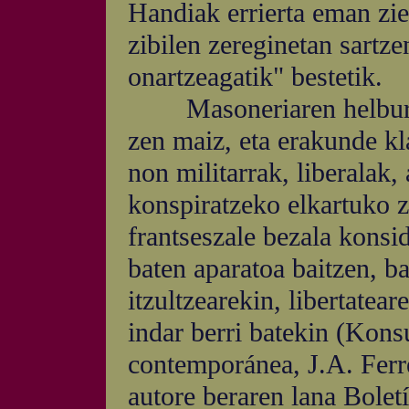
Handiak errierta eman zie
zibilen zereginetan sartze
onartzeagatik" bestetik.
Masoneriaren helburu fi
zen maiz, eta erakunde kl
non militarrak, liberalak,
konspiratzeko elkartuko z
frantseszale bezala konsi
baten aparatoa baitzen, ba
itzultzearekin, libertatear
indar berri batekin (Kons
contemporánea, J.A. Ferr
autore beraren lana Bolet