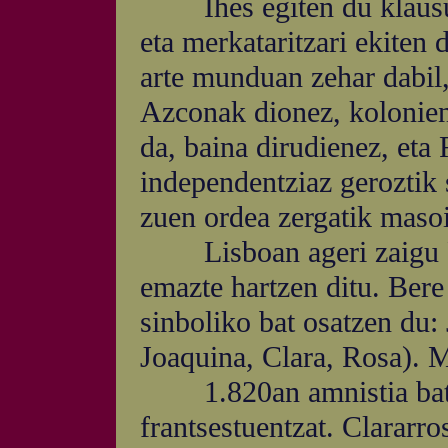
Ihes egiten du klausura
eta merkataritzari ekiten 
arte munduan zehar dabil,
Azconak dionez, kolonien 
da, baina dirudienez, eta 
independentziaz geroztik 
zuen ordea zergatik masoi
Lisboan ageri zaigu Fr
emazte hartzen ditu. Bere
sinboliko bat osatzen du:
Joaquina, Clara, Rosa). 
1.820an amnistia bat 
frantsestuentzat. Clararro