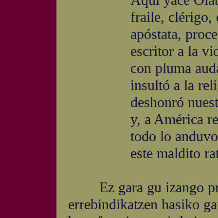
Aquí yace Olabar
fraile, clérigo, c
apóstata, proces
escritor a la viol
con pluma audaz e 
insultó a la relig
deshonró nuestra
y, a América revo
todo lo anduvo r
este maldito rat
Ez gara gu izango prai
errebindikatzen hasiko ga