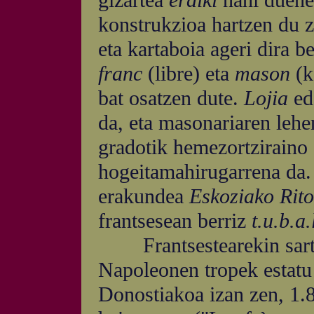
gizartea
eraiki
nahi duene
konstrukzioa hartzen du z
eta kartaboia ageri dira b
franc
(libre) eta
mason
(k
bat osatzen dute.
Lojia
e
da, eta masonariaren lehe
gradotik hemezortziraino
hogeitamahirugarrena da
erakundea
Eskoziako Rit
frantsesean berriz
t.u.b.a.
Frantsestearekin sartu
Napoleonen tropek estatu
Donostiakoa izan zen, 1.8