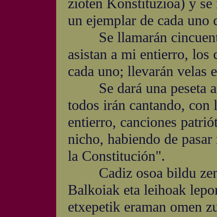
zioten Konstituzioa) y se
un ejemplar de cada uno d
Se llamarán cincuenta 
asistan a mi entierro, los
cada uno; llevarán velas 
Se dará una peseta a c
todos irán cantando, con 
entierro, canciones patrió
nicho, habiendo de pasar 
la Constitución".
Cadiz osoa bildu zen eh
Balkoiak eta leihoak lepor
etxepetik eraman omen zu