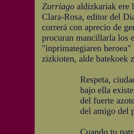
Zurriago
aldizkariak ere
Clara-Rosa, editor del D
correrá con aprecio de ge
procuran mancillarla los 
"inprimategiaren heroea" 
zizkioten, alde batekoek 
Respeta, ciudadano,
bajo ella existe la 
del fuerte azote de 
del amigo del pueb
Cuando tu patria la