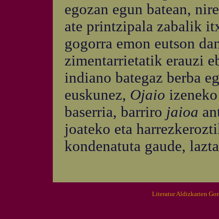
egozan egun batean, nir
ate printzipala zabalik i
gogorra emon eutson dan
zimentarrietatik erauzi e
indiano bategaz berba eg
euskunez,
Ojaio
izeneko 
baserria, barriro
jaioa
an
joateko eta harrezkerozti
kondenatuta gaude, lazta
Literatur Aldizkarien Go