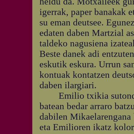
heldu da. Motxaileek gur
igerrak, paper banakak et
su eman deutsee. Egunez 
edaten daben Martzial as
taldeko nagusiena izatea
Beste danek adi entzuten
eskutik eskura. Urrun sa
kontuak kontatzen deutso
daben ilargiari.
Emilio txikia sutondot
batean bedar arraro bat
dabilen Mikaelarengana 
eta Emilioren ikatz kolo