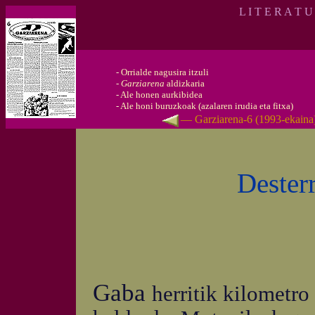
L I T E R A T U
-
Orrialde nagusira itzuli
-
Garziarena
aldizkaria
-
Ale honen aurkibidea
-
Ale honi buruzkoak (azalaren irudia eta fitxa)
— Garziarena-6 (1993-ekain
Desterr
Gaba
herritik kilometro