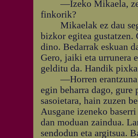
—Izeko Mikaela, zerga
finkorik?
Mikaelak ez dau segit
bizkor egitea gustatzen.
dino. Bedarrak eskuan da
Gero, jaiki eta urrunera 
gelditu da. Handik pixkat
—Horren erantzuna top
egin beharra dago, gure 
sasoietara, hain zuzen b
Ausgane izeneko baserri 
dan moduan zaindua. Lar
sendodun eta argitsua. B