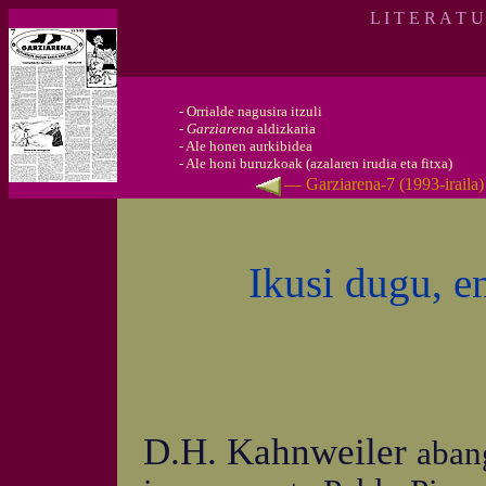
L I T E R A T 
-
Orrialde nagusira itzuli
-
Garziarena
aldizkaria
-
Ale honen aurkibidea
-
Ale honi buruzkoak (azalaren irudia eta fitxa)
— Garziarena-7 (1993-iraila
Ikusi dugu, e
D.H. Kahnweiler
aban