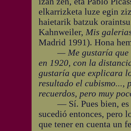
izan zen, eta Pablo Picas
elkarrizketa luze egin ziz
haietarik batzuk oraintsu
Kahnweiler,
Mis galerias
Madrid 1991). Hona heme
— Me gustaría que ha
en 1920, con la distanci
gustaría que explicara l
resultado el cubismo...,
recuerdos, pero muy poco
— Sí. Pues bien, es dif
sucedió entonces, pero lo
que tener en cuenta un f