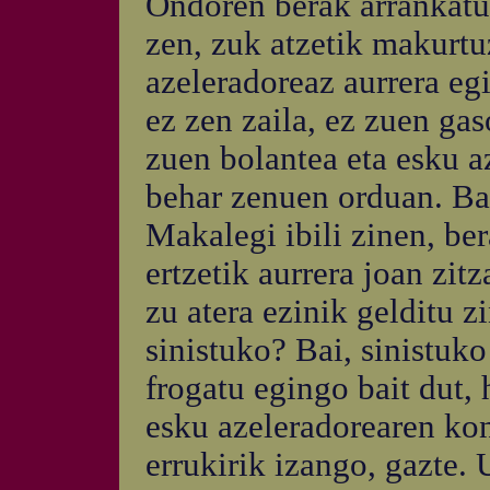
Ondoren berak arrankatu 
zen, zuk atzetik makurtu
azeleradoreaz aurrera eg
ez zen zaila, ez zuen ga
zuen bolantea eta esku az
behar zenuen orduan. Ba
Makalegi ibili zinen, ber
ertzetik aurrera joan zit
zu atera ezinik gelditu z
sinistuko? Bai, sinistuk
frogatu egingo bait dut, 
esku azeleradorearen kon
errukirik izango, gazte.