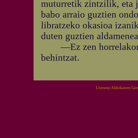
muturretik zintzilik, eta
babo arraio guztien ondo
libratzeko okasioa izanik
duten guztien aldamenea
—Ez zen horrelakorik 
behintzat.
Literatur Aldizkarien Go