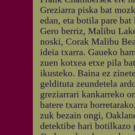
Greziarra piska bat mozko
edan, eta botila pare bat
Gero berriz, Malibu Lak
noski, Corak Malibu Beac
ideia txarra. Gaueko ham
zuen kotxea etxe pila ba
ikusteko. Baina ez zinete
geldituta zeundetela ardo
greziarrari kankarreko o
batere txarra horretarako
zuk bezain ongi, Oakland
detektibe hari botilkazo