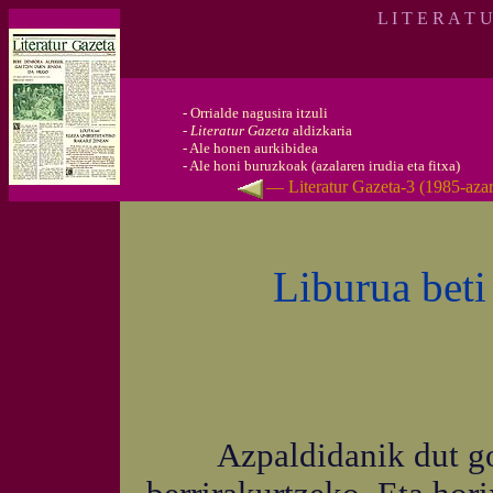
L I T E R A T 
-
Orrialde nagusira itzuli
-
Literatur Gazeta
aldizkaria
-
Ale honen aurkibidea
-
Ale honi buruzkoak (azalaren irudia eta fitxa)
— Literatur Gazeta-3 (1985-aza
Liburua beti 
Azpaldidanik dut gog