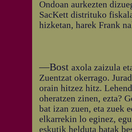
Ondoan aurkezten dizuegu
SacKett distrituko fiska
hizketan, harek Frank na
—Bost
axola zaizula et
Zuentzat okerrago. Jura
orain hitzez hitz. Lehe
oheratzen zinen, ezta? 
bat izan zuen, eta zuek 
elkarrekin lo eginez, eg
eskutik helduta batak bes