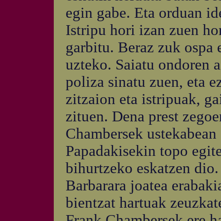
egin gabe. Eta orduan ide
Istripu hori izan zuen ho
garbitu. Beraz zuk ospa 
uzteko. Saiatu ondoren a
poliza sinatu zuen, eta e
zitzaion eta istripuak, g
zituen. Dena prest zegoe
Chambersek ustekabean e
Papadakisekin topo egite
bihurtzeko eskatzen dio.
Barbarara joatea erabaki
bientzat hartuak zeuzkat
Frank Chambersek ere har