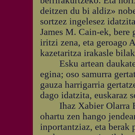
berrirakurtzeko. Eta hori
deitzen du bi aldiz» nob
sortzez ingelesez idatzit
James M. Cain-ek, bere g
iritzi zena, eta geroago
kazetaritza irakasle bilak
Esku artean daukaten 
egina; oso samurra gerta
gauza harrigarria gertat
dago idatzita, euskaraz s
Ihaz Xabier Olarra Bor
ohartu zen hango jendea
inportantziaz, eta berak 