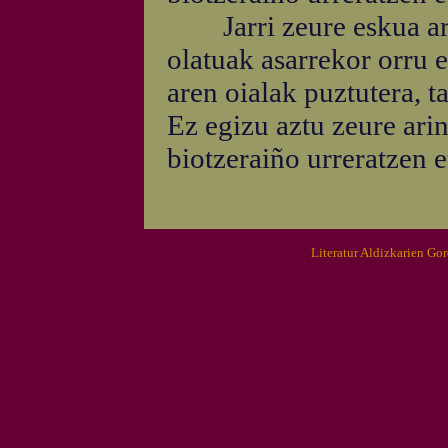
Jarri zeure eskua aren
olatuak asarrekor orru 
aren oialak puztutera, t
Ez egizu aztu zeure arin 
biotzeraiño urreratzen e
Literatur Aldizkarien Go