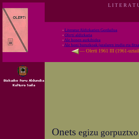
L I T E R A T
-
Literatur Aldizkarien Gordailua
-
Olerti
aldizkaria
-
Ale honen aurkibidea
-
Ale honi buruzkoak (azalaren irudia eta fitxa
— Olerti 1961 III (1961-uztail
Onets
egizu gorpuztxo 