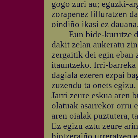
gogo zuri au; eguzki-ar
zorapenez lilluratzen dan
oindiño ikasi ez dauana.
Eun bide-kurutze ditu
dakit zelan aukeratu zi
zergaitik dei egin eban 
itauntzeko. Irri-barreka
dagiala ezeren ezpai ba
zuzendu ta onets egizu.
Jarri zeure eskua aren b
olatuak asarrekor orru 
aren oialak puztutera, t
Ez egizu aztu zeure arin 
biotzeraiño urreratzen e