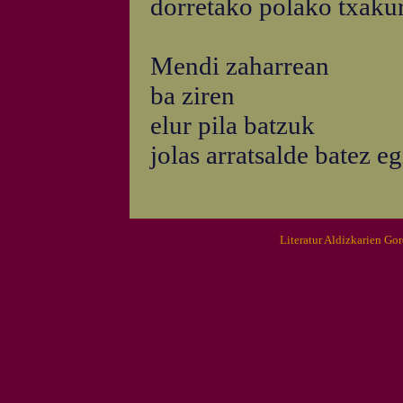
dorretako polako txaku
Mendi zaharrean
ba ziren
elur pila batzuk
jolas arratsalde batez e
Literatur Aldizkarien Go