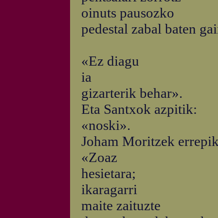
oinuts pausozko
pedestal zabal baten gai
«Ez diagu
ia
gizarterik behar».
Eta Santxok azpitik:
«noski».
Joham Moritzek errepik
«Zoaz
hesietara;
ikaragarri
maite zaituzte