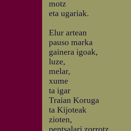
motz
eta ugariak.
Elur artean
pauso marka
gainera igoak,
luze,
melar,
xume
ta igar
Traian Koruga
ta Kijoteak
zioten,
pentsalari zorrotz