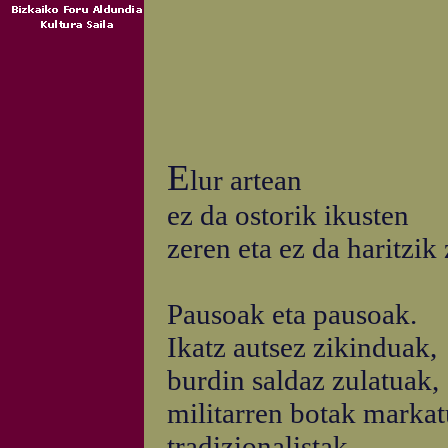
E
lur artean
ez da ostorik ikusten
zeren eta ez da haritzik 
Pausoak eta pausoak.
Ikatz autsez zikinduak,
burdin saldaz zulatuak,
militarren botak markat
tradizionalistak,