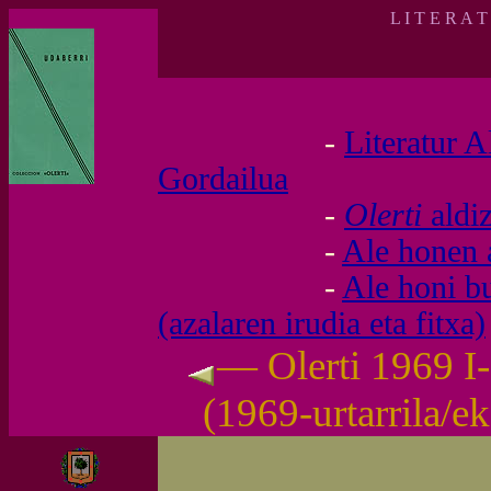
L I T E R A 
-
Literatur A
Gordailua
-
Olerti
aldi
-
Ale honen 
-
Ale honi b
(azalaren irudia eta fitxa)
— Olerti 1969 I-
(1969-urtarrila/e