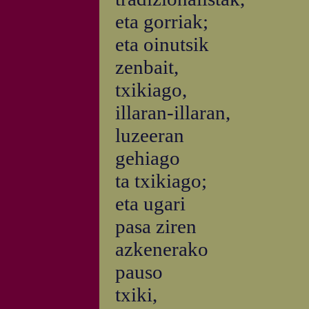
eta gorriak;
eta oinutsik
zenbait,
txikiago,
illaran-illaran,
luzeeran
gehiago
ta txikiago;
eta ugari
pasa ziren
azkenerako
pauso
txiki,