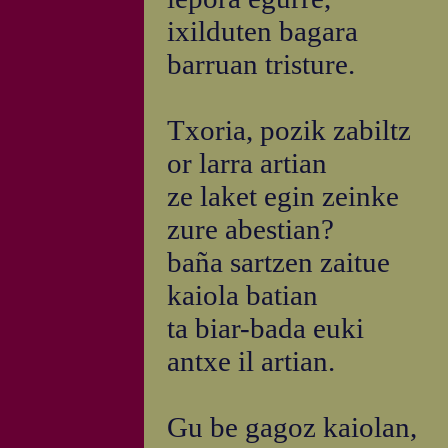
ixilduten bagara
barruan tristure.
Txoria, pozik zabiltz
or larra artian
ze laket egin zeinke
zure abestian?
baña sartzen zaitue
kaiola batian
ta biar-bada euki
antxe il artian.
Gu be gagoz kaiolan,