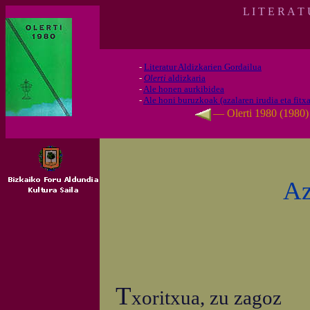
L I T E R A T
-
Literatur Aldizkarien Gordailua
-
Olerti
aldizkaria
-
Ale honen aurkibidea
-
Ale honi buruzkoak (azalaren irudia eta fitxa
— Olerti 1980 (1980
Az
T
xoritxua, zu zagoz