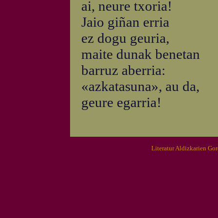
ai, neure txoria!
Jaio giñan erria
ez dogu geuria,
maite dunak benetan
barruz aberria:
«azkatasuna», au da,
geure egarria!
Literatur Aldizkarien Go