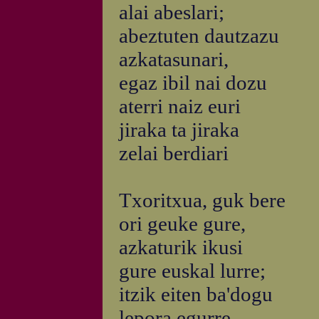
alai abeslari;
abeztuten dautzazu
azkatasunari,
egaz ibil nai dozu
aterri naiz euri
jiraka ta jiraka
zelai berdiari
Txoritxua, guk bere
ori geuke gure,
azkaturik ikusi
gure euskal lurre;
itzik eiten ba'dogu
lepora egurre,