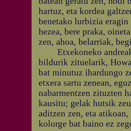
batean geratu zen, hodi
hartuz, eta kordea galtze
benetako lurbizia eragin 
hezea, bere praka, oineta
zen, ahoa, belarriak, beg
Etxekoneko andreak, a
bildurik zituelarik, How
bat minutuz ihardungo ze
etxera sartu zenean, egu
nabarmentzen zituzten ha
kausitu; gelak hutsik ze
aditzen zen, eta atikoan,
kolorge bat baino ez zeg