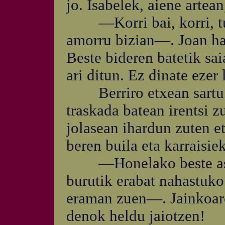
jo. Isabelek, aiene artean
—Korri bai, korri, tu
amorru bizian—. Joan had
Beste bideren batetik sai
ari ditun. Ez dinate ezer
Berriro etxean sartu ze
traskada batean irentsi 
jolasean ihardun zuten et
beren buila eta karraisie
—Honelako beste aste 
burutik erabat nahastuk
eraman zuen—. Jainkoare
denok heldu jaiotzen!