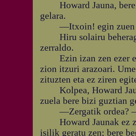
Howard Jauna, beren m
gelara.
—Itxoin! egin zuen d
Hiru solairu beherago,
zerraldo.
Ezin izan zen ezer egi
zion itzuri arazoari. Ume
zituzten eta ez ziren egit
Kolpea, Howard Jauna
zuela bere bizi guztian g
—Zergatik ordea? —ita
Howard Jaunak ez zuen 
isilik geratu zen; bere be