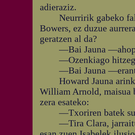
adieraziz.
Neurririk gabeko falts
Bowers, ez duzue aurrera
geratzen al da?
—Bai Jauna —ahopeka
—Ozenkiago hitzegin
—Bai Jauna —erantzun
Howard Jauna arinki a
William Arnold, maisua b
zera esateko:
—Txoriren batek sudur 
—Tira Clara, jarraituk
esan zuen Isabelek ilusio