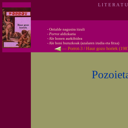
L I T E R A T 
-
Orrialde nagusira itzuli
-
Porrot
aldizkaria
-
Ale honen aurkibidea
-
Ale honi buruzkoak (azalaren irudia eta fitxa)
— Porrot-3 / Haur gozo horiek (1987
Pozoiet