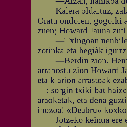
—Aizan, nahikoa d
Kalera oldartuz, zalapa
Oratu ondoren, gogorki a
zuen; Howard Jauna zutik
—Txingoan nenbilen 
zotinka eta begiàk igurtz
—Berdin zion. Hemen e
arrapostu zion Howard J
eta klarion arrastoak eza
—: sorgin txiki bat haiz
araoketak, eta dena guzt
inozoa! «Deabru» koxkor
Jotzeko keinua ere egi