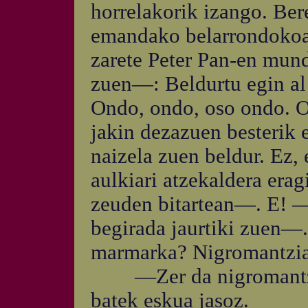
horrelakorik izango. Ber
emandako belarrondokoa e
zarete Peter Pan-en mun
zuen—: Beldurtu egin al z
Ondo, ondo, oso ondo. 
jakin dezazuen besterik 
naizela zuen beldur. Ez,
aulkiari atzekaldera erag
zeuden bitartean—. E! —
begirada jaurtiki zuen—. 
marmarka? Nigromantziaz
—Zer da nigromantzia
batek eskua jasoz.