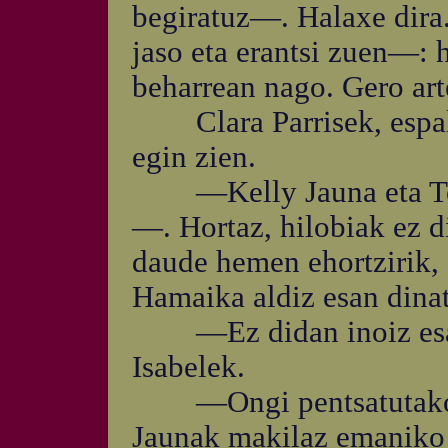
begiratuz—. Halaxe dira
jaso eta erantsi zuen—: 
beharrean nago. Gero art
Clara Parrisek, espaloi
egin zien.
—Kelly Jauna eta Terr
—. Hortaz, hilobiak ez di
daude hemen ehortzirik, e
Hamaika aldiz esan dinat
—Ez didan inoiz esan
Isabelek.
—Ongi pentsatutako 
Jaunak makilaz emaniko 