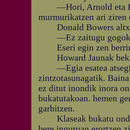
—Hori, Arnold eta Bow
murmurikatzen ari ziren 
Donald Bowers altxa 
—Ez zaitugu gogoko. H
Eseri egin zen berrir
Howard Jaunak bekain
—Egia esatea atsegin z
zintzotasunagatik. Bain
ez ditut inondik inora on
bukatutakoan. hemen ger
garbitzen.
Klaseak bukatu ondore
bere inguruan erortzen zi