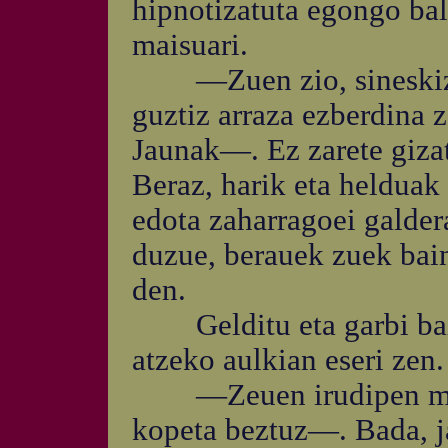
hipnotizatuta egongo bal
maisuari.
—Zuen zio, sineskizun
guztiz arraza ezberdina 
Jaunak—. Ez zarete gizat
Beraz, harik eta helduak 
edota zaharragoei galder
duzue, berauek zuek bain
den.
Gelditu eta garbi bai
atzeko aulkian eseri zen.
—Zeuen irudipen mund
kopeta beztuz—. Bada, j