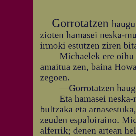
—Gorrotatzen
haugu,
zioten hamasei neska-mu
irmoki estutzen ziren bit
Michaelek ere oihu eg
amaitua zen, baina Howar
zegoen.
—Gorrotatzen haug
Eta hamasei neska-muti
bultzaka eta arnasestuka,
zeuden espaloiraino. Mic
alferrik; denen artean he