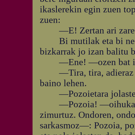
ikaslerekin egin zuen to
zuen:
—E! Zertan ari zare
Bi mutilak eta bi neska
bizkarrak jo izan balitu b
—Ene! —ozen bat irte
—Tira, tira, adieraz iez
baino lehen.
—Pozoietara jolasten 
—Pozoia! —oihukatu z
zimurtuz. Ondoren, ondo
sarkasmoz—: Pozoia, pozo