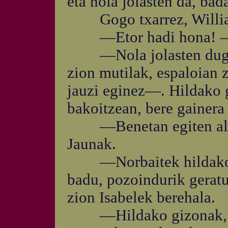
eta nola jolasten da, bad
Gogo txarrez, William 
—Etor hadi hona! —ag
—Nola jolasten dugun 
zion mutilak, espaloian 
jauzi eginez—. Hildako g
bakoitzean, bere gainera 
—Benetan egiten al d
Jaunak.
—Norbaitek hildako bat
badu, pozoindurik geratu,
zion Isabelek berehala.
—Hildako gizonak, hi