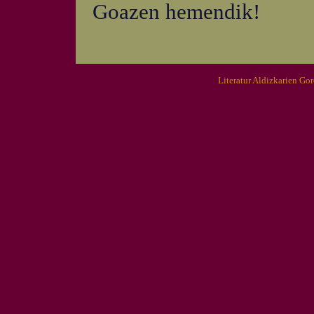
Goazen hemendik!
Literatur Aldizkarien Go