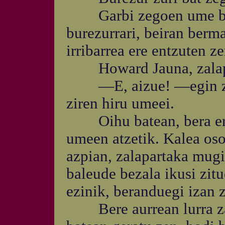
Garbi zegoen ume bate
burezurrari, beiran berma
irribarrea ere entzuten z
Howard Jauna, zalapart
—E, aizue! —egin zien
ziren hiru umeei.
Oihu batean, bera ere 
umeen atzetik. Kalea oso
azpian, zalapartaka mugit
baleude bezala ikusi zitu
ezinik, beranduegi izan z
Bere aurrean lurra zab