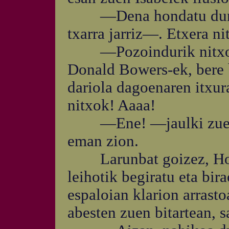
—Dena hondatu dun —i
txarra jarriz—. Etxera ni
—Pozoindurik nitxok 
Donald Bowers-ek, bere b
dariola dagoenaren itxu
nitxok! Aaaa!
—Ene! —jaulki zuen ha
eman zion.
Larunbat goizez, Howa
leihotik begiratu eta bir
espaloian klarion arrast
abesten zuen bitartean, s