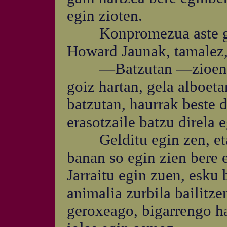
egin zioten.
Konpromezua aste gutx
Howard Jaunak, tamalez,
—Batzutan —zioen How
goiz hartan, gela alboeta
batzutan, haurrak beste d
erasotzaile batzu direla e
Gelditu egin zen, eta b
banan so egin zien bere 
Jarraitu egin zuen, esku 
animalia zurbila bailitze
geroxeago, bigarrengo h