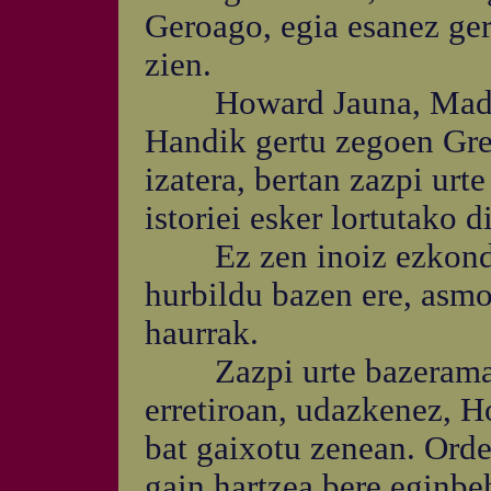
Geroago, egia esanez gero
zien.
Howard Jauna, Madison
Handik gertu zegoen Gre
izatera, bertan zazpi urt
istoriei esker lortutako 
Ez zen inoiz ezkondu
hurbildu bazen ere, asmo
haurrak.
Zazpi urte bazeramatz
erretiroan, udazkenez, 
bat gaixotu zenean. Orde
gain hartzea bere eginbeh