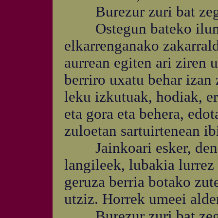
Burezur zuri bat zego
Ostegun bateko ilunaba
elkarrenganako zakarrald
aurrean egiten ari ziren 
berriro uxatu behar izan
leku izkutuak, hodiak, er
eta gora eta behera, edot
zuloetan sartuirtenean ibi
Jainkoari esker, dena 
langileek, lubakia lurrez
geruza berria botako zut
utziz. Horrek umeei alde
Burezur zuri bat zego