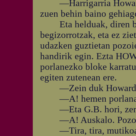
—Harrigarria Howard J
zuen behin baino gehiag
Eta helduak, diren bez
begizorrotzak, eta ez z
udazken guztietan pozoie
handirik egin. Ezta H
porlanezko bloke karratu
egiten zutenean ere.
—Zein duk Howard Ja
—A! hemen porlana bo
—Eta G.B. hori, zer
—A! Auskalo. Pozoind
—Tira, tira, mutikoak. 