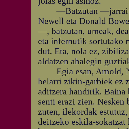
jolas egin asmoz.
—Batzutan —jarraitu z
Newell eta Donald Bower
—, batzutan, umeak, deab
eta infernutik sortutako 
dut. Eta, nola ez, zibili
aldatzen ahalegin guztiak
Egia esan, Arnold, Ne
belarri zikin-garbiek ez
aditzera handirik. Baina
senti erazi zien. Nesken 
zuten, ilekordak estutuz
deitzeko eskila-sokatzat 