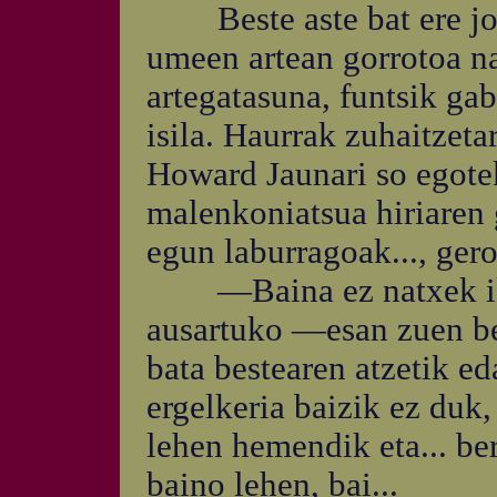
Beste aste bat ere joan
umeen artean gorrotoa na
artegatasuna, funtsik gab
isila. Haurrak zuhaitzeta
Howard Jaunari so egote
malenkoniatsua hiriaren g
egun laburragoak..., gero
—Baina ez natxek ikuit
ausartuko —esan zuen be
bata bestearen atzetik e
ergelkeria baizik ez duk
lehen hemendik eta... be
baino lehen, bai...