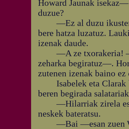
Howard Jaunak isekaz—. 
duzue?
—Ez al duzu ikusten? 
bere hatza luzatuz. Lauk
izenak daude.
—A ze txorakeria! —o
zeharka begiratuz—. Hori
zutenen izenak baino ez d
Isabelek eta Clarak bi
beren begirada salatariak
—Hilarriak zirela esa
neskek bateratsu.
—Bai —esan zuen Will