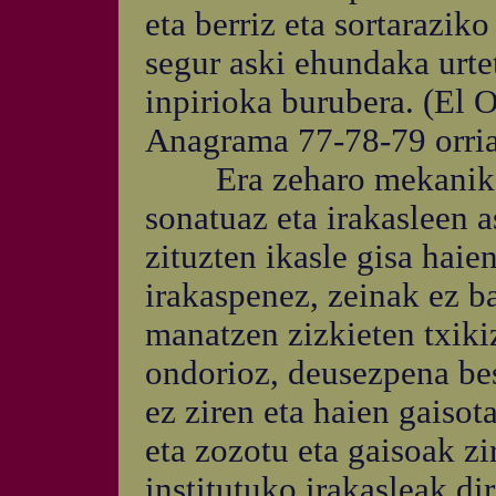
eta berriz eta sortarazik
segur aski ehundaka urtet
inpirioka burubera. (El 
Anagrama 77-78-79 orria
Era zeharo mekanikoan
sonatuaz eta irakasleen 
zituzten ikasle gisa haie
irakaspenez, zeinak ez ba
manatzen zizkieten txiki
ondorioz, deusezpena bes
ez ziren eta haien gaisot
eta zozotu eta gaisoak zi
institutuko irakasleak d