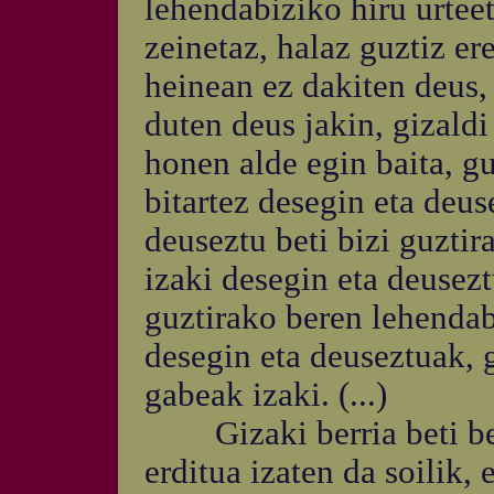
lehendabiziko hiru urteet
zeinetaz, halaz guztiz ere
heinean ez dakiten deus, 
duten deus jakin, gizaldi
honen alde egin baita, g
bitartez desegin eta deus
deuseztu beti bizi guztir
izaki desegin eta deusezt
guztirako beren lehendab
desegin eta deuseztuak, g
gabeak izaki. (...)
Gizaki berria beti ber
erditua izaten da soilik,