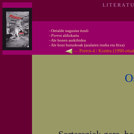
L I T E R A T 
-
Orrialde nagusira itzuli
-
Porrot
aldizkaria
-
Ale honen aurkibidea
-
Ale honi buruzkoak (azalaren irudia eta fitxa)
— Porrot-4 / Kontra (1990-otsa
O