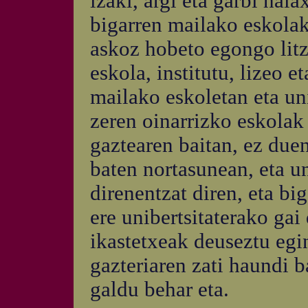
izaki, argi eta garbi hala
bigarren mailako eskola
askoz hobeto egongo litz
eskola, institutu, lizeo 
mailako eskoletan eta uni
zeren oinarrizko eskolak
gaztearen baitan, ez due
baten nortasunean, eta un
direnentzat diren, eta bi
ere unibertsitaterako gai
ikastetxeak deuseztu egin
gazteriaren zati haundi b
galdu behar eta.