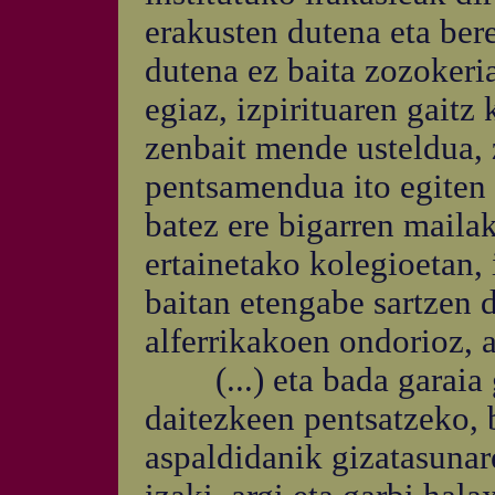
erakusten dutena eta ber
dutena ez baita zozokeria
egiaz, izpirituaren gaitz
zenbait mende usteldua, 
pentsamendua ito egiten 
batez ere bigarren mailak
ertainetako kolegioetan, 
baitan etengabe sartzen 
alferrikakoen ondorioz, a
(...) eta bada garaia g
daitezkeen pentsatzeko, 
aspaldidanik gizatasunar