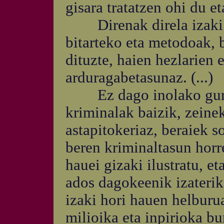
gisara tratatzen ohi du e
Direnak direla izaki b
bitarteko eta metodoak,
dituzte, haien hezlarien 
arduragabetasunaz. (...)
Ez dago inolako gurasor
kriminalak baizik, zeine
astapitokeriaz, beraiek s
beren kriminaltasun horr
hauei gizaki ilustratu, e
ados dagokeenik izaterik 
izaki hori hauen helburua
milioika eta inpirioka bu