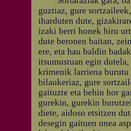
Sortaraziak gara, baina
guztiaz, gure sortzaileek
iharduten dute, gizakirar
izaki berri honek hiru ur
dute beronen baitan, zein
ere, eta hau baldin badak
itsumustuan egin dutela, 
krimenik larriena burutu
bilaukeriaz, gure sortzai
gaituzte eta behin hor ga
gurekin, gurekin burutze
diete, aidoso etsitzen du
desegin gaituen unea asp