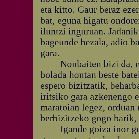
eta kitto. Gaur beraz eze
bat, eguna higatu ondore
iluntzi inguruan. Jadani
bageunde bezala, adio ba
gara.
Nonbaiten bizi da, nonb
bolada hontan beste bate
espero bizitzatik, behar
iritsiko gara azkenengo e
maratoian legez, orduan 
berbizitzeko gogo barik, 
Igande goiza inor gutx