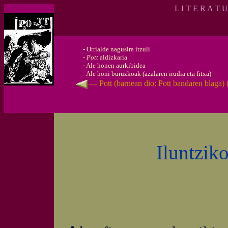
L I T E R A T 
-
Orrialde nagusira itzuli
-
Pott
aldizkaria
-
Ale honen aurkibidea
-
Ale honi buruzkoak (azalaren irudia eta fitxa)
— Pott (barnean dio: Pott bandaren blaga)
Iluntzik