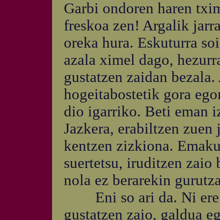
Garbi ondoren haren txim
freskoa zen! Argalik jarr
oreka hura. Eskuturra so
azala ximel dago, hezurr
gustatzen zaidan bezala.
hogeitabostetik gora ego
dio igarriko. Beti eman i
Jazkera, erabiltzen zuen 
kentzen zizkiona. Emaku
suertetsu, iruditzen zaio 
nola ez berarekin gurutza
Eni so ari da. Ni ere a
gustatzen zaio, galdua e