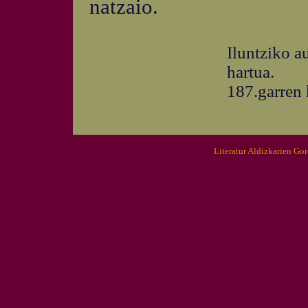
natzaio.
Iluntziko a
hartua.
187.garren 
Literatur Aldizkarien Go