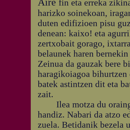
Aire
fin eta erreka ziki
harizko soinekoan, iraga
duten edifizioen pisu guz
denean: kaixo! eta agurri
zertxobait gorago, ixtarr
belaunek haren bernekin i
Zeinua da gauzak bere bi
haragikoiagoa bihurtzen d
batek astintzen dit eta b
zait.
Ilea motza du oraingoa
handiz. Nabari da atzo 
zuela. Betidanik bezela u