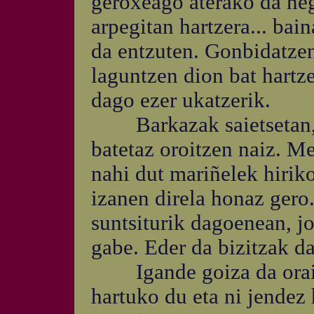
geroxeago aterako da ne
arpegitan hartzera... bai
da entzuten. Gonbidatzen 
laguntzen dion bat hartze
dago ezer ukatzerik.
Barkazak saietsetan, m
batetaz oroitzen naiz. Me
nahi dut mariñelek hirik
izanen direla honaz gero
suntsiturik dagoenean, j
gabe. Eder da bizitzak 
Igande goiza da oraind
hartuko du eta ni jendez