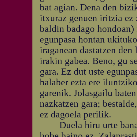
bat agian. Dena den bizi
itxuraz genuen iritzia ez
baldin badago hondoan) n
egunpasa hontan ukituko
iraganean dastatzen den 
irakin gabea. Beno, gu s
gara. Ez dut uste egunpa
halaber ezta ere iluntzik
garenik. Jolasgailu bate
nazkatzen gara; bestalde,
ez dagoela perilik.
Duela hiru urte banand
hobe baino ez. Zalaprasti