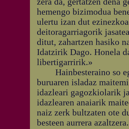
zera da, gertatzen dena g
hemengo bizimodua bene
ulertu izan dut ezinezko
deitoragarriagorik jasate
ditut, zahartzen hasiko 
Idatzirik Dago. Honela da
libertigarririk.»
Hainbesteraino so egini
buruaren isladaz maitem
idazleari gagozkiolarik j
idazlearen anaiarik maite
naiz zerk bultzaten ote d
besteen aurrera azaltzera