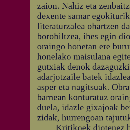
zaion. Nahiz eta zenbaitz
dexente samar egokiturik 
literaturzalea ohartzen da
borobiltzea, ihes egin di
oraingo honetan ere buru
honelako maisulana egitea
gutxiak denok dazaguzkig
adarjotzaile batek idazle
asper eta nagitsuak. Obra
barnean konturatuz orain
duela, idazle gixajoak be
zidak, hurrengoan tajutu
Kritikoek diotenez bi 