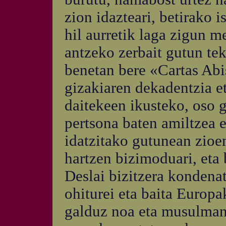
zion idazteari, betirako is
hil aurretik laga zigun m
antzeko zerbait gutun tek
benetan bere «Cartas Abis
gizakiaren dekadentzia e
daitekeen ikusteko, oso 
pertsona baten amiltzea 
idatzitako gutunean zioen
hartzen bizimoduari, eta
Deslai bizitzera kondenat
ohiturei eta baita Europa
galduz noa eta musulman