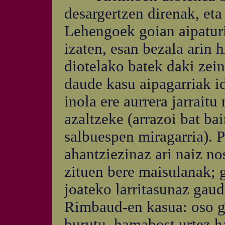
desargertzen direnak, eta
Lehengoek goian aipaturi
izaten, esan bezala arin h
diotelako batek daki zei
daude kasu aipagarriak i
inola ere aurrera jarraitu
azaltzeke (arrazoi bat b
salbuespen miragarria).
ahantziezinaz ari naiz nos
zituen bere maisulanak; 
joateko larritasunaz gaud
Rimbaud-en kasua: oso ga
burutu, hamabost urtez ha