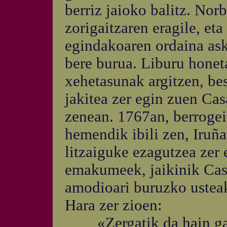
berriz jaioko balitz. Nor
zorigaitzaren eragile, eta
egindakoaren ordaina ask
bere burua. Liburu honet
xehetasunak argitzen, bes
jakitea zer egin zuen Cas
zenean. 1767an, berrogei
hemendik ibili zen, Iruña
litzaiguke ezagutzea zer
emakumeek, jaikinik Ca
amodioari buruzko usteak,
Hara zer zioen:
«Zergatik da hain gar