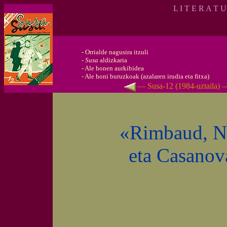
L I T E R A T 
-
Orrialde nagusira itzuli
-
Susa
aldizkaria
-
Ale honen aurkibidea
-
Ale honi buruzkoak (azalaren irudia eta fitxa)
— Susa-12 (1984-uztaila) 
«Rimbaud, Na
eta Casanov