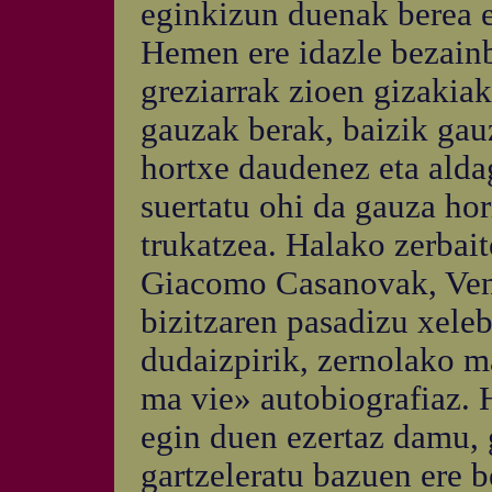
eginkizun duenak berea e
Hemen ere idazle bezainb
greziarrak zioen gizakiak
gauzak berak, baizik gau
hortxe daudenez eta alda
suertatu ohi da gauza hor
trukatzea. Halako zerbait
Giacomo Casanovak, Vene
bizitzaren pasadizu xele
dudaizpirik, zernolako m
ma vie» autobiografiaz. H
egin duen ezertaz damu, 
gartzeleratu bazuen ere b