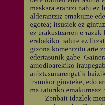
maskara erantzi nahi ez l
alderantziz emakume eder
egotea; itsusiek ez gintu
ez erakustearren errazak 
erabakiko balute ez litza
gizona komentzitu arte z
edertasunik gabe. Gainera
amodioarekiko iraupegab
aniztasunarengatik baizik
iraunkor ginateke, edo ar
maitaturiko emakumeaz m
Zenbait idazlek memori