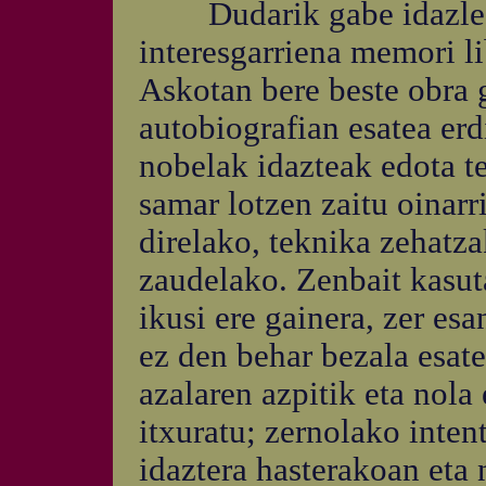
Dudarik gabe idazle as
interesgarriena memori l
Askotan bere beste obra g
autobiografian esatea erd
nobelak idazteak edota te
samar lotzen zaitu oinar
direlako, teknika zehatza
zaudelako. Zenbait kasut
ikusi ere gainera, zer es
ez den behar bezala esater
azalaren azpitik eta nola
itxuratu; zernolako inten
idaztera hasterakoan eta 