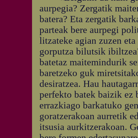
aurpegia? Zergatik maite
batera? Eta zergatik bar
parteak bere aurpegi poli
litzateke agian zuzen eta
gorputza bilutsik ibiltze
batetaz maitemindurik se
baretzeko guk miretsitak
desiratzea. Hau hautagarr
perfekto batek baizik ez 
errazkiago barkatuko ge
goratzerakoan aurretik e
itsusia aurkitzerakoan. G
bere formen edertasunare