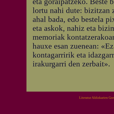
eta goraipatzeko. Beste b
lortu nahi dute: bizitzan
ahal bada, edo bestela pi
eta askok, nahiz eta biz
memoriak kontatzerakoan, 
hauxe esan zuenean: «Ez 
kontagarririk eta idazgarr
irakurgarri den zerbait».
Literatur Aldizkarien Go