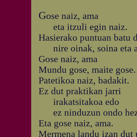
G
ose naiz, ama
eta itzuli egin naiz.
Hasierako puntuan batu di
nire oinak, soina eta a
Gose naiz, ama
Mundu gose, maite gose.
Patetikoa naiz, badakit.
Ez dut praktikan jarri
irakatsitakoa edo
ez ninduzun ondo hez
Eta gose naiz, ama.
Mermena landu izan dut 