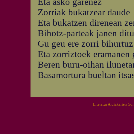
Eta asko garenez
Zorriak bukatzear daude
Eta bukatzen direnean zer
Bihotz-parteak janen dit
Gu geu ere zorri bihurtuz
Eta zorriztoek eramanen 
Beren buru-oihan iluneta
Basamortura bueltan itsa
Literatur Aldizkarien Go