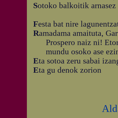
S
otoko balkoitik arnasez 
F
esta bat nire lagunentza
R
amadama amaituta, Gari
Prospero naiz ni! Etorri
mundu osoko ase ezi
E
ta sotoa zeru sabai izan
E
ta gu denok zorion
Ald