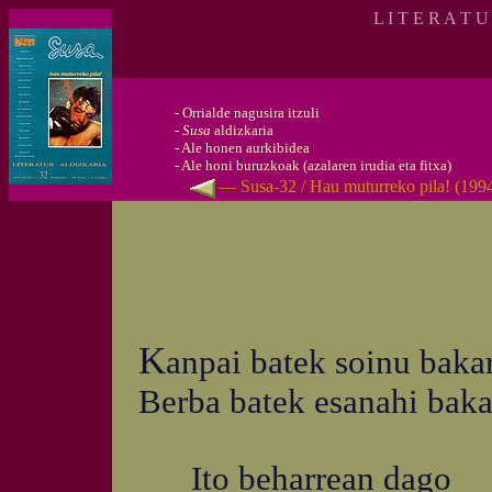
L I T E R A T U
-
Orrialde nagusira itzuli
-
Susa
aldizkaria
-
Ale honen aurkibidea
-
Ale honi buruzkoak (azalaren irudia eta fitxa)
— Susa-32 / Hau muturreko pila! (1994
K
anpai batek soinu baka
Berba batek esanahi baka
Ito beharrean dago