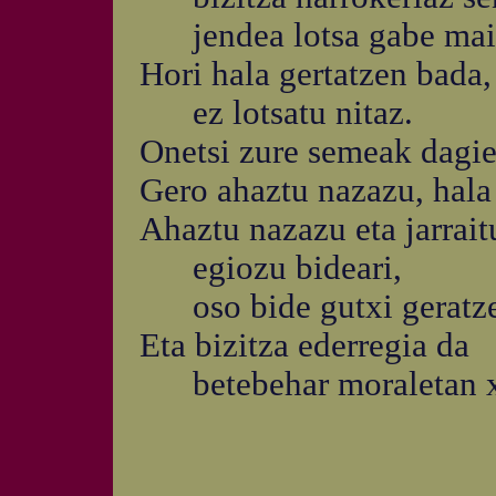
jendea lotsa gabe mait
Hori hala gertatzen bada,
ez lotsatu nitaz.
Onetsi zure semeak dagie
Gero ahaztu nazazu, hala
Ahaztu nazazu eta jarrait
egiozu bideari,
oso bide gutxi geratzen
Eta bizitza ederregia da
betebehar moraletan x