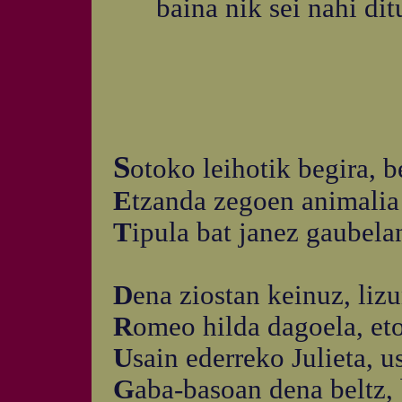
baina nik sei nahi ditu
S
otoko leihotik begira, b
E
tzanda zegoen animalia
T
ipula bat janez gaubela
D
ena ziostan keinuz, lizu
R
omeo hilda dagoela, eto
U
sain ederreko Julieta, us
G
aba-basoan dena beltz, 