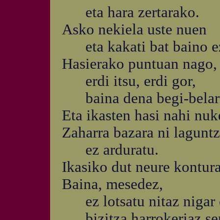
eta hara zertarako.
Asko nekiela uste nuen
eta kakati bat baino ez
Hasierako puntuan nago, 
erdi itsu, erdi gor,
baina dena begi-belarr
Eta ikasten hasi nahi nuk
Zaharra bazara ni lagunt
ez arduratu.
Ikasiko dut neure kontura
Baina, mesedez,
ez lotsatu nitaz nigar 
bizitza harrokeriaz sen