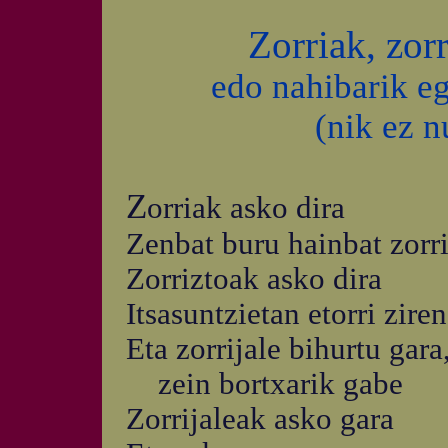
Zorriak, zorr
edo nahibarik 
(nik ez n
Z
orriak asko dira
Zenbat buru hainbat zorr
Zorriztoak asko dira
Itsasuntzietan etorri zire
Eta zorrijale bihurtu gara
zein bortxarik gabe
Zorrijaleak asko gara