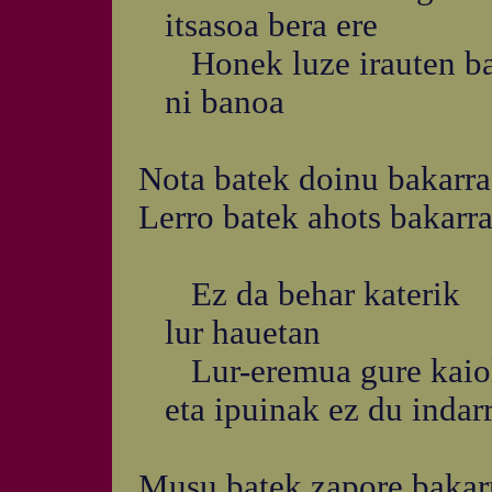
itsasoa bera ere
Honek luze irauten b
ni banoa
Nota batek doinu bakarra
Lerro batek ahots bakarr
Ez da behar katerik
lur hauetan
Lur-eremua gure kaiol
eta ipuinak ez du indar
Musu batek zapore bakar