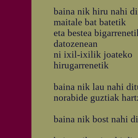
baina nik hiru nahi di
maitale bat batetik
eta bestea bigarreneti
datozenean
ni ixil-ixilik joateko
hirugarrenetik
baina nik lau nahi dit
norabide guztiak hart
baina nik bost nahi di