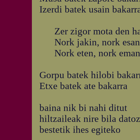
Izerdi batek usain bakarr
Zer zigor mota den h
Nork jakin, nork esan
Nork eten, nork ema
Gorpu batek hilobi bakar
Etxe batek ate bakarra
baina nik bi nahi ditut
hiltzaileak nire bila dat
bestetik ihes egiteko