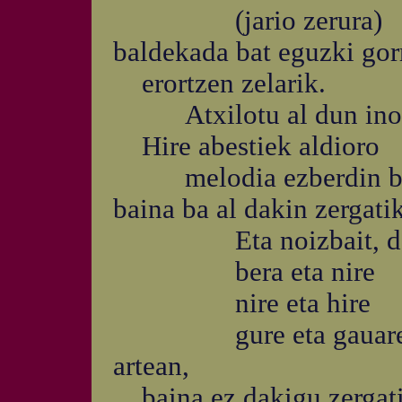
(jario zerura)
baldekada bat eguzki gorr
erortzen zelarik.
Atxilotu al dun inoiz
Hire abestiek aldioro
melodia ezberdin bate
baina ba al dakin zergati
Eta noizbait, dena
bera eta nire
nire eta hire
gure eta gauar
artean,
baina ez dakigu zergati