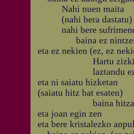
Nahi nuen maita
(nahi bera dastatu)
nahi bere sufrimendu
baina ez nintzen e
eta ez nekien (ez, ez neki
Hartu zizkidan
laztandu ezpa
eta ni saiatu hizketan
(saiatu hitz bat esaten)
baina hitzak aha
eta joan egin zen
eta bere kristalezko anpul