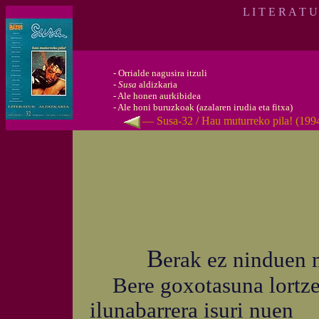
L I T E R A T 
-
Orrialde nagusira itzuli
-
Susa
aldizkaria
-
Ale honen aurkibidea
-
Ale honi buruzkoak (azalaren irudia eta fitxa)
— Susa-32 / Hau muturreko pila! (199
B
erak ez ninduen 
Bere goxotasuna lortz
ilunabarrera isuri nuen