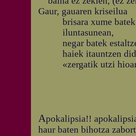
baina ez zekien, (ez zek
Gaur, gauaren kriseilua
brisara xume batek it
iluntasunean,
negar batek estaltzen
haiek itauntzen dida
«zergatik utzi hioan j
A
pokalipsia!! apokalipsi
haur baten bihotza zabor