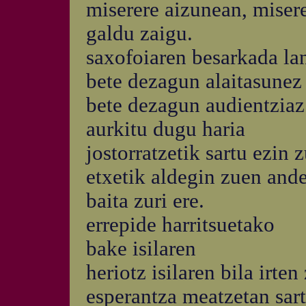
miserere aizunean, miser
galdu zaigu.
saxofoiaren besarkada la
bete dezagun alaitasunez
bete dezagun audientziaz
aurkitu dugu haria
jostorratzetik sartu ezin 
etxetik aldegin zuen ande
baita zuri ere.
errepide harritsuetako
bake isilaren
heriotz isilaren bila irten
esperantza meatzetan sar