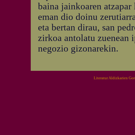
baina jainkoaren atzapar
eman dio doinu zerutiarr
eta bertan dirau, san pedr
zirkoa antolatu zuenean i
negozio gizonarekin.
Literatur Aldizkarien Go