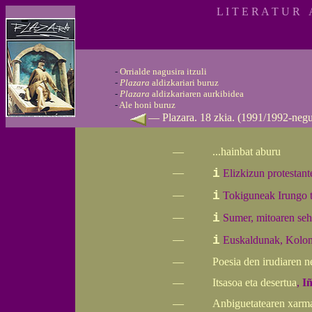
L I T E R A T U R A
-
Orrialde nagusira itzuli
-
Plazara
aldizkariari buruz
-
Plazara
aldizkariaren aurkibidea
-
Ale honi buruz
—
Plazara. 18 zkia. (1991/1992-neg
—
...hainbat aburu
—
i
Elizkizun protestan
—
i
Tokiguneak Irungo 
—
i
Sumer, mitoaren se
—
i
Euskaldunak, Kolon,
—
Poesia den irudiaren n
—
Itsasoa eta desertua
,
I
—
Anbiguetatearen xarm