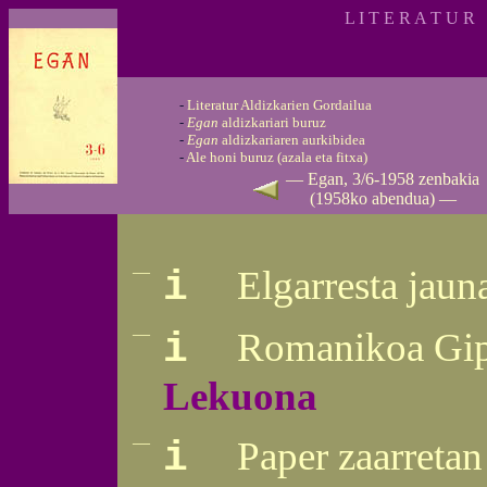
L I T E R A T U R 
-
Literatur Aldizkarien Gordailua
-
Egan
aldizkariari buruz
-
Egan
aldizkariaren aurkibidea
-
Ale honi buruz (azala eta fitxa)
— Egan, 3/6-1958 zenbakia
(1958ko abendua) —
—
Elgarresta jaun
i
—
Romanikoa Gipu
i
Lekuona
—
Paper zaarretan
i