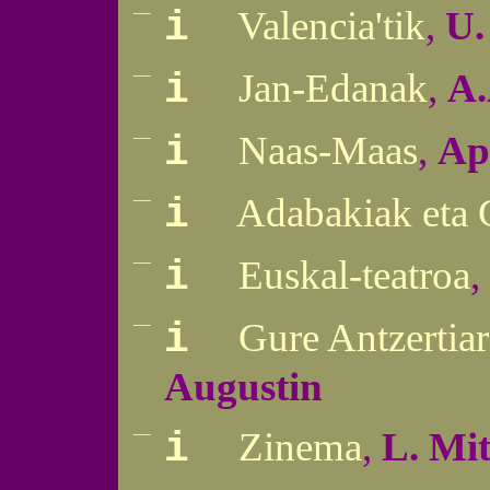
—
Valencia'tik
,
U.
i
—
Jan-Edanak
,
A.
i
—
Naas-Maas
,
Ap
i
—
Adabakiak eta 
i
—
Euskal-teatroa
,
i
—
Gure Antzertiar
i
Augustin
—
Zinema
,
L. Mi
i