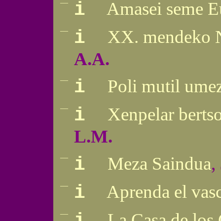
—
Amasei seme Eu
i
—
XX. mendeko Na
i
A.A.
—
Poli mutil umez
i
—
Xenpelar bertso
i
L.M.
—
Meza Saindua
,
i
—
Aprenda el vas
i
—
La Casa de los 