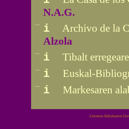
i
N.A.G.
—
Archivo de la C
i
Alzola
—
Tibalt erregear
i
—
Euskal-Bibliog
i
—
Markesaren ala
i
Literatur Aldizkarien Go