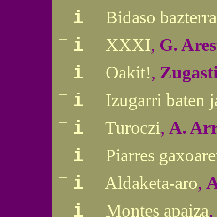
—
Bidaso bazterra
i
—
XXXI
,
G. Ares
i
—
Oakit!
,
Zugast
i
—
Izugarri baten 
i
—
Turoczi
,
A. Ar
i
—
Piarres gaxoar
i
—
Aldaketa-aro
,
A
i
—
Montes apaiza
i