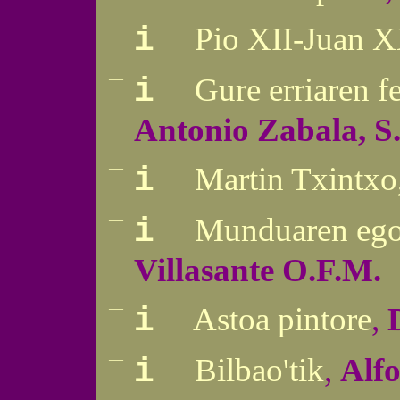
—
Pio XII-Juan X
i
—
Gure erriaren f
i
Antonio Zabala, S.
—
Martin Txintxo,
i
—
Munduaren egok
i
Villasante O.F.M.
—
Astoa pintore
,
i
—
Bilbao'tik
,
Alfo
i