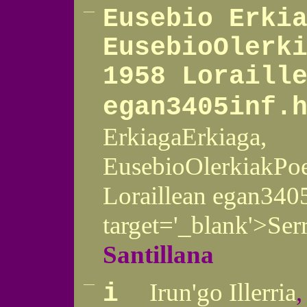
—
Eusebio Erki
Eusebio
Olerk
1958 Loraill
egan3405inf.
Erkiaga
Erkiaga,
Eusebio
Olerkiak
Poe
Loraillean
egan340
target='_blank'>Ser
Santillana
—
Irun'go Illerria
i